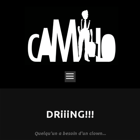
DRiiiNG!!!
Quelqu'un a besoin d'un clown...