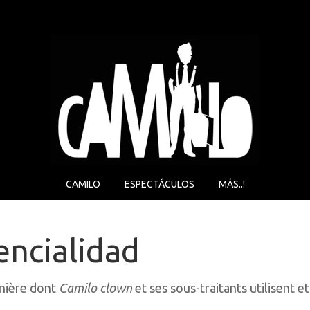
CAMILO
ESPECTÁCULOS
MÁS..!
encialidad
anière dont
Camilo clown
et ses sous-traitants utilisent 