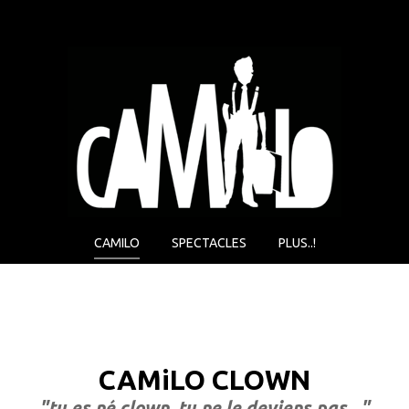
CAMILO
SPECTACLES
PLUS..!
CAM
i
LO CLOWN
"tu es né clown, tu ne le deviens pas..."