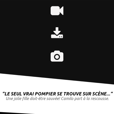
"
LE SEUL VRAI POMPIER SE TROUVE SUR SCÈNE...
"
Une
jolie fille doit-être sauvée!
Camilo
part à la rescousse.